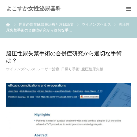
よこすか女性泌尿器科
ーム
世界の骨盤臓器脱治療と注目論文
ウイメンズヘルス
腹圧性
ごあんない
尿失禁手術の合併症研究から適切な手…
治療方針
腹圧性尿失禁手術の合併症研究から適切な手術
は？
レーザーによる治療
ウイメンズヘルス
,
レーザー治療
,
日帰り手術
,
腹圧性尿失禁
事前問診
当院のメリット
健康情報