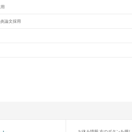
採用
胱炎論文採用
お休み情報:右のボタンを押