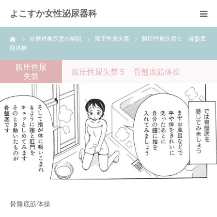
よこすか女性泌尿器科
ーム
診療対象疾患の解説
腹圧性尿失禁
腹圧性尿失禁５ 骨盤底
ごあんない
筋体操
腹圧性尿
治療方針
腹圧性尿失禁５ 骨盤底筋体操
失禁
レーザーによる治療
事前問診
当院のメリット
健康情報
骨盤底筋体操